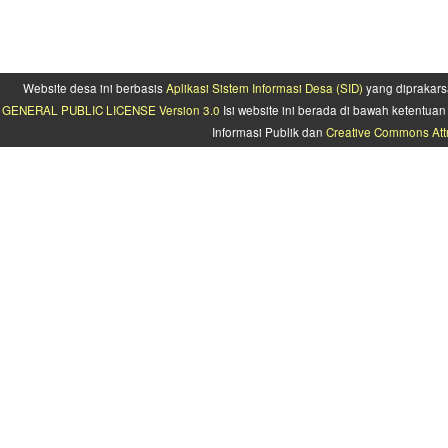
Website desa ini berbasis
Aplikasi Sistem Informasi Desa (SID)
yang diprakars
GENERAL PUBLIC LICENSE Version 3.0
Isi website ini berada di bawah ketentu
Informasi Publik dan
Creative Commons Attr