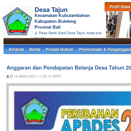
Profil Desa
Desa Tajun
Kecamatan Kubutambahan
Kabupaten Buleleng
Provinsi Bali
Jl. Raya Gede Siadi Desa Tajun, kode pos
81172
Beranda
Berita
Produk Hukum
Perencanaan & Penganggar
Anggaran dan Pendapatan Belanja Desa Tahun 2
16 Maret 2021 11:20:13 WITA