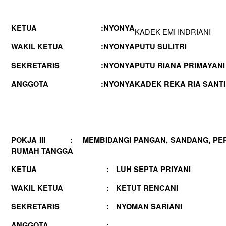
KETUA
:
NYONYA
KADEK EMI INDRIANI
WAKIL KETUA
:
NYONYA
PUTU SULITRI
SEKRETARIS
:
NYONYA
PUTU RIANA PRIMAYAN
ANGGOTA
:
NYONYA
KADEK REKA RIA SANTI
POKJA III : MEMBIDANGI PANGAN, SANDANG, PE
RUMAH TANGGA
KETUA
:
LUH SEPTA PRIYANI
WAKIL KETUA
:
KETUT RENCANI
SEKRETARIS
:
NYOMAN SARIANI
ANGGOTA
: