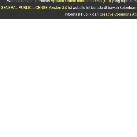
Website desa ini berbasis
Aplikasi Sistem Informasi Desa (SID)
yang diprakars
GENERAL PUBLIC LICENSE Version 3.0
Isi website ini berada di bawah ketentu
Informasi Publik dan
Creative Commons Attr