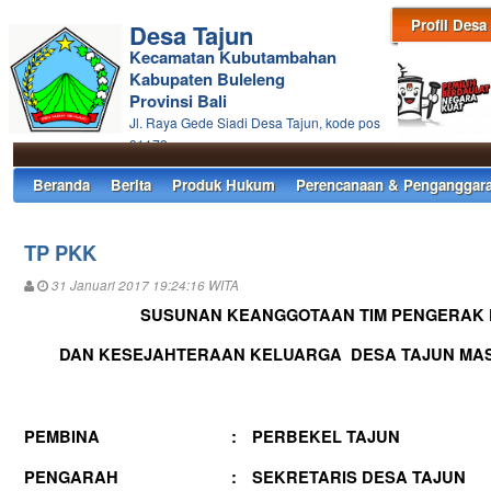
Profil Desa
Desa Tajun
Kecamatan Kubutambahan
Kabupaten Buleleng
Provinsi Bali
Jl. Raya Gede Siadi Desa Tajun, kode pos
81172
Beranda
Berita
Produk Hukum
Perencanaan & Penganggar
TP PKK
31 Januari 2017 19:24:16 WITA
SUSUNAN KEANGGOTAAN TIM PENGERAK
DAN KESEJAHTERAAN KELUARGA DESA TAJUN MASA 
PEMBINA
:
PERBEKEL
TAJUN
PENGARAH
:
SEKRETARIS DESA
TAJUN