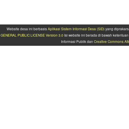
Website desa ini berbasis
Aplikasi Sistem Informasi Desa (SID)
yang diprakars
GENERAL PUBLIC LICENSE Version 3.0
Isi website ini berada di bawah ketentu
Informasi Publik dan
Creative Commons Attr