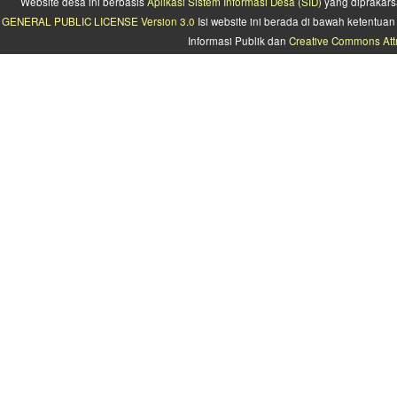
Website desa ini berbasis
Aplikasi Sistem Informasi Desa (SID)
yang diprakars
GENERAL PUBLIC LICENSE Version 3.0
Isi website ini berada di bawah ketentu
Informasi Publik dan
Creative Commons Attr