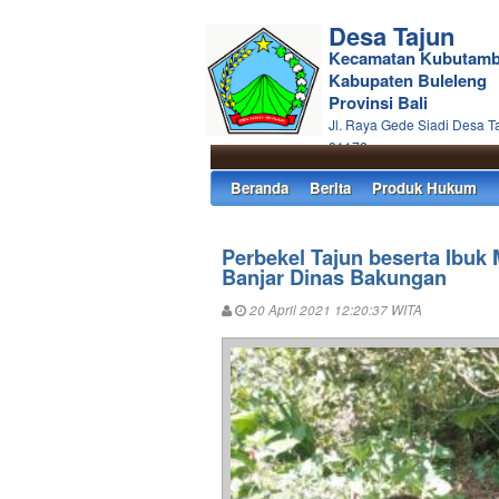
Desa Tajun
Kecamatan Kubutam
Kabupaten Buleleng
Provinsi Bali
Jl. Raya Gede Siadi Desa T
81172
Beranda
Berita
Produk Hukum
Perbekel Tajun beserta Ibuk
Banjar Dinas Bakungan
20 April 2021 12:20:37 WITA