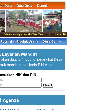
at Desa
Data Desa
Kontak
amat datang di website Desa Tajun
|
Kantor Desa Tajun membuka pelayanan publik pada hari S
Potensi & Produk Usaha
Desa Cantik
Layanan Mandiri
ilakan datang / hubungi perangkat Desa
ntuk mendapatkan kode PIN Anda.
asukkan NIK dan PIN!
Masuk
Agenda