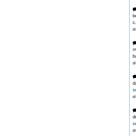
b
c.
d
m
b
d
d
s
d
d
s
d