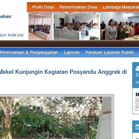
Profil Desa
Pemerintahan Desa
Lembaga Masyarak
bahan
ajun, kode pos
Sel
Perencanaan & Penganggaran
Laporan
Panduan Layanan Publik
 Mekel Kunjungin Kegiatan Posyandu Anggrek di
S
u
M