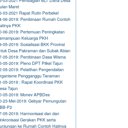
6-03-2021 Pembagian BLT Dana Desa
ulan Maret
6-03-2021 Rapat Rutin Perbekel
4-06-2019: Pembinaan Rumah Contoh
atinya PKK
0-06-2019: Pertemuan Peningkatan
emampuan Keluarga PKH
9-05-2019: Sosialisasi BKK Provinsi
ntuk Desa Pakraman dan Subak Abian
7-05-2019: Pembinaan Dasa Wisma
5-05-2019: Pleno DPT Pilkel Tajun
2-05-2019: Pelatihan Pengendalian
rganisme Pengganggu Tanaman
1-05-2019 : Rapat Koordinasi PKK
esa Tajun
0-05-2019: Monev APBDes
0-23-Mei-2019: Gebyar Pemungutan
BB-P2
7-05-2019: Harmonisasi dan dan
inkronisasi Gerakan PKK serta
unjungan ke Rumah Contoh Hatinya