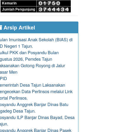
Kemarin
Jumlah Pengunjung
Arsip Artikel
ulan Imunisasi Anak Sekolah (BIAS) di
D Negeri 1 Tajun.
ulkul PKK dan Posyandu Bulan
gustus 2026, Pemdes Tajun
aksanakan Gotong Royong di Jalur
asar Men
PID
emerintah Desa Tajun Laksanakan
engecekan Data Perlinsos melalui Link
ortal Perlinsos.
osyandu Anggrek Banjar Dinas Batu
gadeg Desa Tajun.
osyandu ILP Banjar Dinas Bayad, Desa
ajun.
osyandu Anggrek Banjar Dinas Pasek