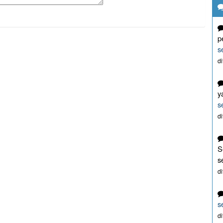
p
s
d
y
s
d
S
s
d
s
d