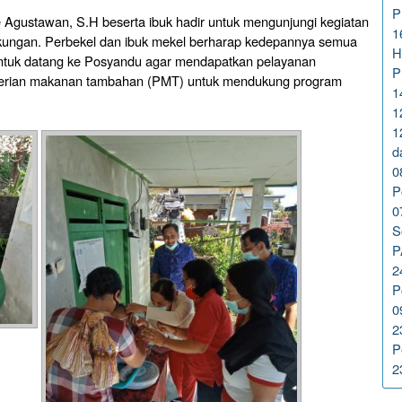
P
 Agustawan, S.H beserta ibuk hadir untuk mengunjungi kegiatan
1
kungan. Perbekel dan ibuk mekel berharap kedepannya semua
H
untuk datang ke Posyandu agar mendapatkan pelayanan
P
berian makanan tambahan (PMT) untuk mendukung program
1
1
1
d
0
P
0
S
P
2
P
0
2
P
2