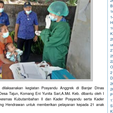
2
B
1
1
H
1
K
2
u
2
2
2
O
2
D
2
ai dilaksanakan kegiatan Posyandu Anggrek di Banjar Dinas
2
Desa Tajun, Komang Eni Yunita Sari,A.Md. Keb. dibantu oleh I
P
kesmas Kubutambahan Il dan Kader Posyandu serta Kader
1
g Hendrawan untuk memberikan pelayanan kepada 21 anak
S
K