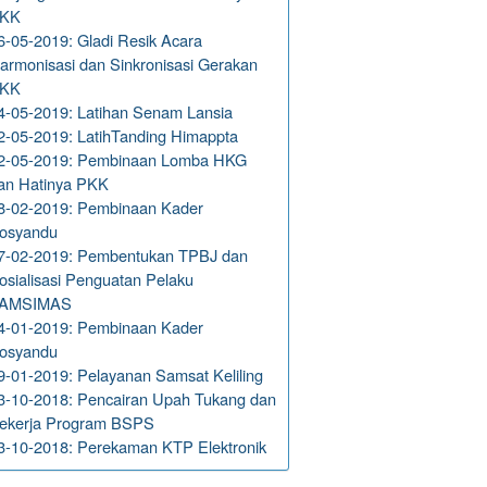
KK
6-05-2019: Gladi Resik Acara
armonisasi dan Sinkronisasi Gerakan
KK
4-05-2019: Latihan Senam Lansia
2-05-2019: LatihTanding Himappta
2-05-2019: Pembinaan Lomba HKG
an Hatinya PKK
8-02-2019: Pembinaan Kader
osyandu
7-02-2019: Pembentukan TPBJ dan
osialisasi Penguatan Pelaku
AMSIMAS
4-01-2019: Pembinaan Kader
osyandu
9-01-2019: Pelayanan Samsat Keliling
3-10-2018: Pencairan Upah Tukang dan
ekerja Program BSPS
3-10-2018: Perekaman KTP Elektronik