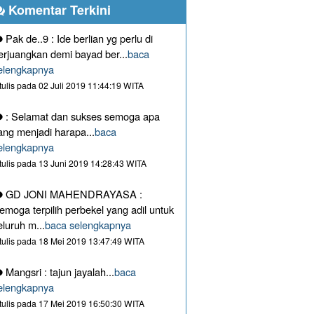
Komentar Terkini
Pak de..9 : Ide berlian yg perlu di
erjuangkan demi bayad ber...
baca
elengkapnya
itulis pada 02 Juli 2019 11:44:19 WITA
: Selamat dan sukses semoga apa
ang menjadi harapa...
baca
elengkapnya
itulis pada 13 Juni 2019 14:28:43 WITA
GD JONI MAHENDRAYASA :
emoga terpilih perbekel yang adil untuk
eluruh m...
baca selengkapnya
itulis pada 18 Mei 2019 13:47:49 WITA
Mangsri : tajun jayalah...
baca
elengkapnya
itulis pada 17 Mei 2019 16:50:30 WITA