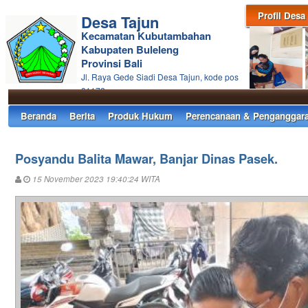
Profil Desa
Desa Tajun
Kecamatan Kubutambahan
Kabupaten Buleleng
Provinsi Bali
Jl. Raya Gede Siadi Desa Tajun, kode pos
81172
Beranda
Berita
Produk Hukum
Perencanaan & Penganggar
Posyandu Balita Mawar, Banjar Dinas Pasek.
15 November 2023 19:40:24 WITA