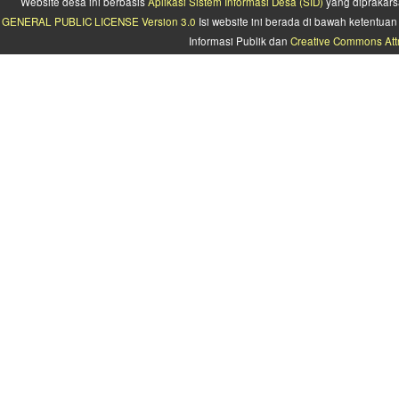
Website desa ini berbasis
Aplikasi Sistem Informasi Desa (SID)
yang diprakars
GENERAL PUBLIC LICENSE Version 3.0
Isi website ini berada di bawah ketentu
Informasi Publik dan
Creative Commons Attr