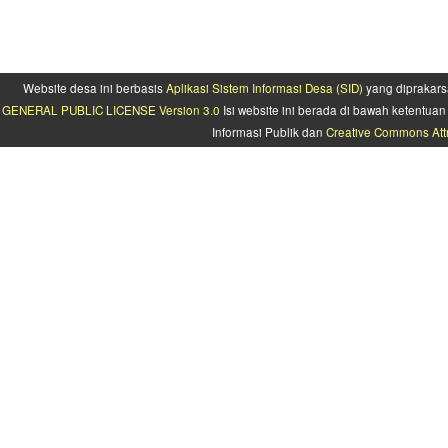
Website desa ini berbasis
Aplikasi Sistem Informasi Desa (SID)
yang diprakars
GENERAL PUBLIC LICENSE Version 3.0
Isi website ini berada di bawah ketentu
Informasi Publik dan
Creative Commons Attr