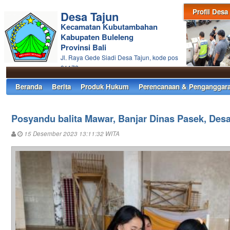
Profil Desa
Desa Tajun
Kecamatan Kubutambahan
Kabupaten Buleleng
Provinsi Bali
Jl. Raya Gede Siadi Desa Tajun, kode pos
81172
Beranda
Berita
Produk Hukum
Perencanaan & Penganggar
Posyandu balita Mawar, Banjar Dinas Pasek, Desa
15 Desember 2023 13:11:32 WITA