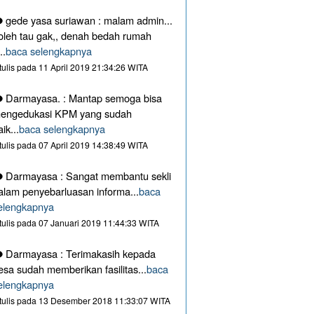
gede yasa suriawan : malam admin...
oleh tau gak,, denah bedah rumah
..
baca selengkapnya
itulis pada 11 April 2019 21:34:26 WITA
Darmayasa. : Mantap semoga bisa
engedukasi KPM yang sudah
aik...
baca selengkapnya
itulis pada 07 April 2019 14:38:49 WITA
Darmayasa : Sangat membantu sekli
alam penyebarluasan informa...
baca
elengkapnya
itulis pada 07 Januari 2019 11:44:33 WITA
Darmayasa : Terimakasih kepada
esa sudah memberikan fasilitas...
baca
elengkapnya
itulis pada 13 Desember 2018 11:33:07 WITA