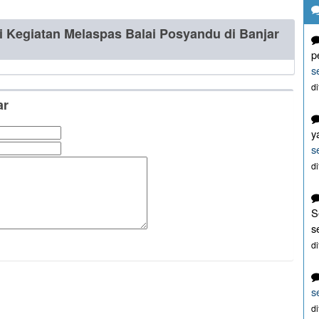
 Kegiatan Melaspas Balai Posyandu di Banjar
p
s
d
ar
y
s
d
S
s
d
s
d