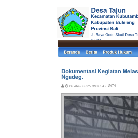
Desa Tajun
Kecamatan Kubutam
Kabupaten Buleleng
Provinsi Bali
Jl. Raya Gede Siadi Desa T
81172
Beranda
Berita
Produk Hukum
Dokumentasi Kegiatan Melas
Ngadeg.
26 Juni 2025 09:37:47 WITA