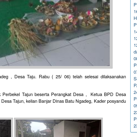
P
1
H
P
1
1
1
d
0
P
0
deg , Desa Taju. Rabu ( 25/ 06) telah selesai dilaksanakan
S
P
2
pak Perbekel Tajun beserta Perangkat Desa , Ketua BPD Desa
P
 Desa Tajun, kelian Banjar Dinas Batu Ngadeg, Kader posyandu
0
2
P
2