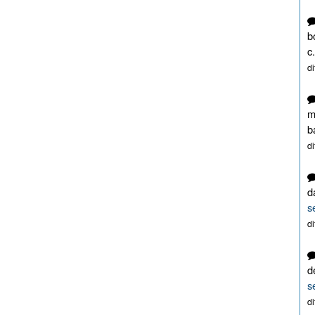
b
c.
d
m
b
d
d
s
d
d
s
d