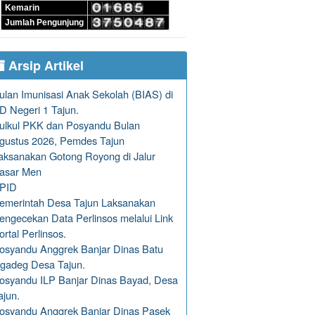
Kemarin
Jumlah Pengunjung
Arsip Artikel
ulan Imunisasi Anak Sekolah (BIAS) di
D Negeri 1 Tajun.
ulkul PKK dan Posyandu Bulan
gustus 2026, Pemdes Tajun
aksanakan Gotong Royong di Jalur
asar Men
PID
emerintah Desa Tajun Laksanakan
engecekan Data Perlinsos melalui Link
ortal Perlinsos.
osyandu Anggrek Banjar Dinas Batu
gadeg Desa Tajun.
osyandu ILP Banjar Dinas Bayad, Desa
ajun.
osyandu Anggrek Banjar Dinas Pasek