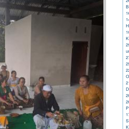
2
B
1
1
H
1
K
2
u
2
2
2
O
2
D
2
2
P
1
S
K