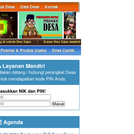
at Desa
Data Desa
Kontak
bsite Desa Tajun
|
Kantor Desa Tajun membuka pelayanan publik pada hari Senin - kamis puku
Potensi & Produk Usaha
Desa Cantik
Layanan Mandiri
ilakan datang / hubungi perangkat Desa
ntuk mendapatkan kode PIN Anda.
asukkan NIK dan PIN!
Masuk
Agenda