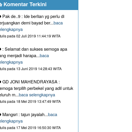
Komentar Terkini
Pak de..9 : Ide berlian yg perlu di
erjuangkan demi bayad ber...
baca
elengkapnya
itulis pada 02 Juli 2019 11:44:19 WITA
: Selamat dan sukses semoga apa
ang menjadi harapa...
baca
elengkapnya
itulis pada 13 Juni 2019 14:28:43 WITA
GD JONI MAHENDRAYASA :
emoga terpilih perbekel yang adil untuk
eluruh m...
baca selengkapnya
itulis pada 18 Mei 2019 13:47:49 WITA
Mangsri : tajun jayalah...
baca
elengkapnya
itulis pada 17 Mei 2019 16:50:30 WITA