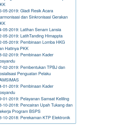
KK
6-05-2019: Gladi Resik Acara
armonisasi dan Sinkronisasi Gerakan
KK
4-05-2019: Latihan Senam Lansia
2-05-2019: LatihTanding Himappta
2-05-2019: Pembinaan Lomba HKG
an Hatinya PKK
8-02-2019: Pembinaan Kader
osyandu
7-02-2019: Pembentukan TPBJ dan
osialisasi Penguatan Pelaku
AMSIMAS
4-01-2019: Pembinaan Kader
osyandu
9-01-2019: Pelayanan Samsat Keliling
3-10-2018: Pencairan Upah Tukang dan
ekerja Program BSPS
3-10-2018: Perekaman KTP Elektronik