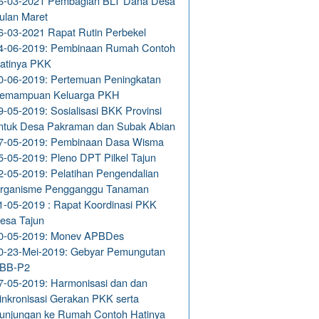
6-03-2021 Pembagian BLT Dana Desa
ulan Maret
6-03-2021 Rapat Rutin Perbekel
4-06-2019: Pembinaan Rumah Contoh
atinya PKK
0-06-2019: Pertemuan Peningkatan
emampuan Keluarga PKH
9-05-2019: Sosialisasi BKK Provinsi
ntuk Desa Pakraman dan Subak Abian
7-05-2019: Pembinaan Dasa Wisma
5-05-2019: Pleno DPT Pilkel Tajun
2-05-2019: Pelatihan Pengendalian
rganisme Pengganggu Tanaman
1-05-2019 : Rapat Koordinasi PKK
esa Tajun
0-05-2019: Monev APBDes
0-23-Mei-2019: Gebyar Pemungutan
BB-P2
7-05-2019: Harmonisasi dan dan
inkronisasi Gerakan PKK serta
unjungan ke Rumah Contoh Hatinya