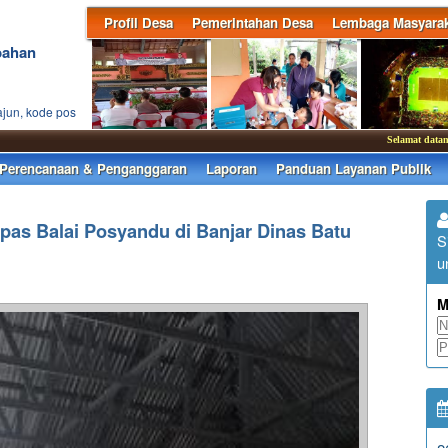
Profil Desa
Pemerintahan Desa
Lembaga Masyarak
bahan
ajun, kode pos
Selamat datang di we
Perencanaan & Penganggaran
Laporan
Panduan Layanan Publik
pas Balai Posyandu di Banjar Dinas Batu
S
u
M