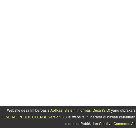
Website desa ini berbasis
Aplikasi Sistem Informasi Desa (SID)
yang diprakars
GENERAL PUBLIC LICENSE Version 3.0
Isi website ini berada di bawah ketentu
Informasi Publik dan
Creative Commons Attr