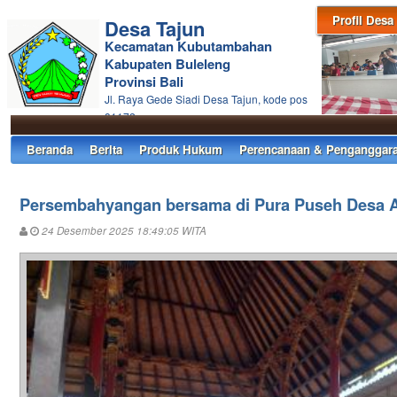
Profil Desa
Desa Tajun
Kecamatan Kubutambahan
Kabupaten Buleleng
Provinsi Bali
Jl. Raya Gede Siadi Desa Tajun, kode pos
81172
Beranda
Berita
Produk Hukum
Perencanaan & Penganggar
Persembahyangan bersama di Pura Puseh Desa A
24 Desember 2025 18:49:05 WITA