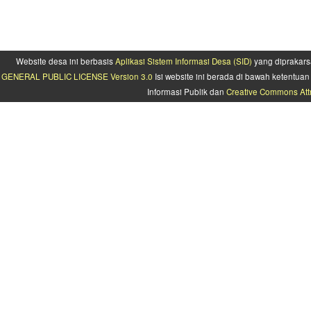
Website desa ini berbasis
Aplikasi Sistem Informasi Desa (SID)
yang diprakars
GENERAL PUBLIC LICENSE Version 3.0
Isi website ini berada di bawah ketentu
Informasi Publik dan
Creative Commons Attr