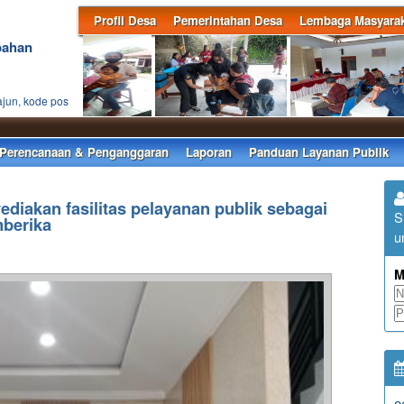
Profil Desa
Pemerintahan Desa
Lembaga Masyarak
bahan
ajun, kode pos
Se
Perencanaan & Penganggaran
Laporan
Panduan Layanan Publik
diakan fasilitas pelayanan publik sebagai
S
berika
u
M