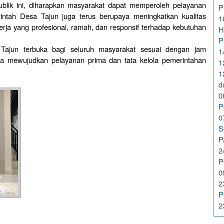
ublik ini, diharapkan masyarakat dapat memperoleh pelayanan
P
erintah Desa Tajun juga terus berupaya meningkatkan kualitas
1
erja yang profesional, ramah, dan responsif terhadap kebutuhan
H
P
Tajun terbuka bagi seluruh masyarakat sesuai dengan jam
1
na mewujudkan pelayanan prima dan tata kelola pemerintahan
1
1
d
0
P
0
S
P
2
P
0
2
P
2