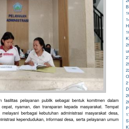
2
B
1
1
H
1
K
2
u
2
2
2
O
2
D
2
 fasilitas pelayanan publik sebagai bentuk komitmen dalam
2
cepat, nyaman, dan transparan kepada masyarakat. Tempat
P
k melayani berbagai kebutuhan administrasi masyarakat desa,
1
ministrasi kependudukan, informasi desa, serta pelayanan umum
S
K