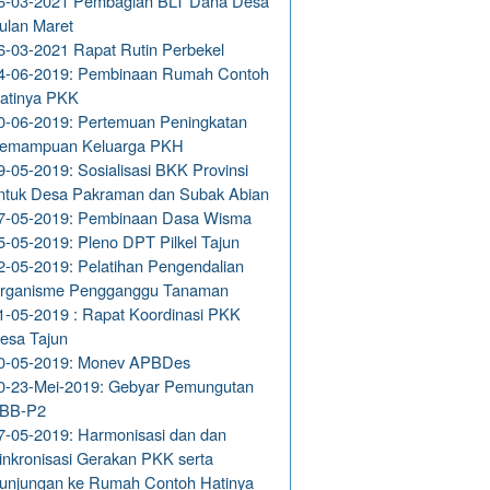
6-03-2021 Pembagian BLT Dana Desa
ulan Maret
6-03-2021 Rapat Rutin Perbekel
4-06-2019: Pembinaan Rumah Contoh
atinya PKK
0-06-2019: Pertemuan Peningkatan
emampuan Keluarga PKH
9-05-2019: Sosialisasi BKK Provinsi
ntuk Desa Pakraman dan Subak Abian
7-05-2019: Pembinaan Dasa Wisma
5-05-2019: Pleno DPT Pilkel Tajun
2-05-2019: Pelatihan Pengendalian
rganisme Pengganggu Tanaman
1-05-2019 : Rapat Koordinasi PKK
esa Tajun
0-05-2019: Monev APBDes
0-23-Mei-2019: Gebyar Pemungutan
BB-P2
7-05-2019: Harmonisasi dan dan
inkronisasi Gerakan PKK serta
unjungan ke Rumah Contoh Hatinya