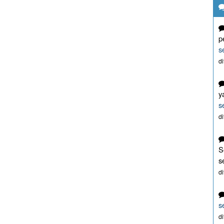
p
s
d
y
s
d
S
s
d
s
d