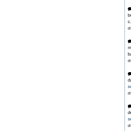
b
c.
d
m
b
d
d
s
d
d
s
d