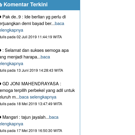
Komentar Terkini
Pak de..9 : Ide berlian yg perlu di
erjuangkan demi bayad ber...
baca
elengkapnya
itulis pada 02 Juli 2019 11:44:19 WITA
: Selamat dan sukses semoga apa
ang menjadi harapa...
baca
elengkapnya
itulis pada 13 Juni 2019 14:28:43 WITA
GD JONI MAHENDRAYASA :
emoga terpilih perbekel yang adil untuk
eluruh m...
baca selengkapnya
itulis pada 18 Mei 2019 13:47:49 WITA
Mangsri : tajun jayalah...
baca
elengkapnya
itulis pada 17 Mei 2019 16:50:30 WITA