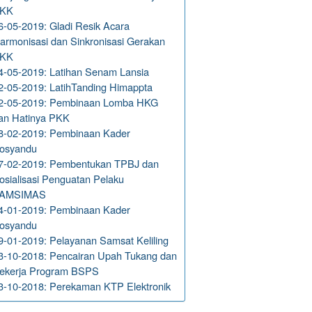
KK
6-05-2019: Gladi Resik Acara
armonisasi dan Sinkronisasi Gerakan
KK
4-05-2019: Latihan Senam Lansia
2-05-2019: LatihTanding Himappta
2-05-2019: Pembinaan Lomba HKG
an Hatinya PKK
8-02-2019: Pembinaan Kader
osyandu
7-02-2019: Pembentukan TPBJ dan
osialisasi Penguatan Pelaku
AMSIMAS
4-01-2019: Pembinaan Kader
osyandu
9-01-2019: Pelayanan Samsat Keliling
3-10-2018: Pencairan Upah Tukang dan
ekerja Program BSPS
3-10-2018: Perekaman KTP Elektronik