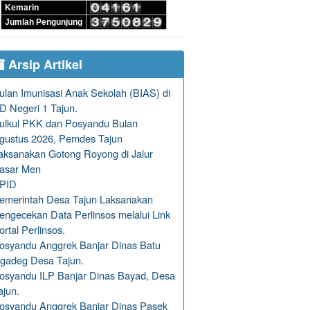
Kemarin
Jumlah Pengunjung
Arsip Artikel
ulan Imunisasi Anak Sekolah (BIAS) di
D Negeri 1 Tajun.
ulkul PKK dan Posyandu Bulan
gustus 2026, Pemdes Tajun
aksanakan Gotong Royong di Jalur
asar Men
PID
emerintah Desa Tajun Laksanakan
engecekan Data Perlinsos melalui Link
ortal Perlinsos.
osyandu Anggrek Banjar Dinas Batu
gadeg Desa Tajun.
osyandu ILP Banjar Dinas Bayad, Desa
ajun.
osyandu Anggrek Banjar Dinas Pasek