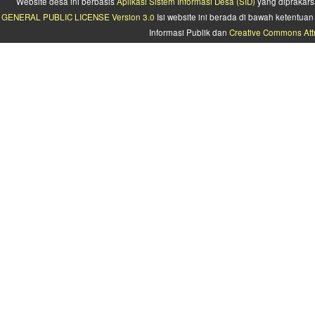
Website desa ini berbasis
Aplikasi Sistem Informasi Desa (SID)
yang diprakars
GENERAL PUBLIC LICENSE Version 3.0
Isi website ini berada di bawah ketentu
Informasi Publik dan
Creative Commons Attr