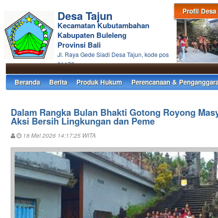
Profil Desa
Desa Tajun
Kecamatan Kubutambahan
Kabupaten Buleleng
Provinsi Bali
Jl. Raya Gede Siadi Desa Tajun, kode pos
81172
Beranda
Berita
Produk Hukum
Perencanaan & Penganggar
Dalam Rangka Bulan Bhakti Gotong Royong Masya
Aksi Bersih Lingkungan dan Peme
18 Mei 2026 14:17:25 WITA