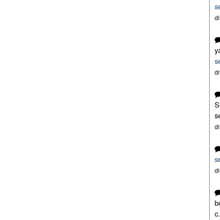
s
d
y
s
d
S
s
d
s
d
b
c.