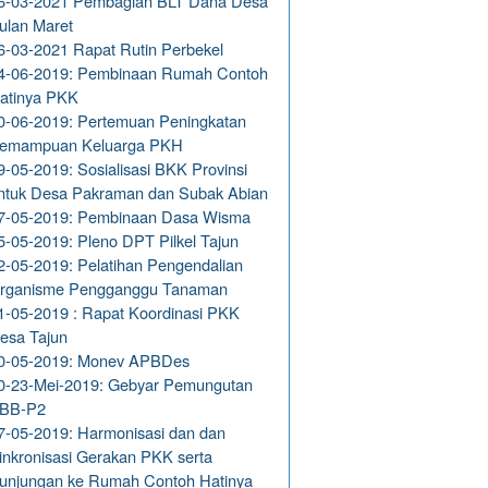
6-03-2021 Pembagian BLT Dana Desa
ulan Maret
6-03-2021 Rapat Rutin Perbekel
4-06-2019: Pembinaan Rumah Contoh
atinya PKK
0-06-2019: Pertemuan Peningkatan
emampuan Keluarga PKH
9-05-2019: Sosialisasi BKK Provinsi
ntuk Desa Pakraman dan Subak Abian
7-05-2019: Pembinaan Dasa Wisma
5-05-2019: Pleno DPT Pilkel Tajun
2-05-2019: Pelatihan Pengendalian
rganisme Pengganggu Tanaman
1-05-2019 : Rapat Koordinasi PKK
esa Tajun
0-05-2019: Monev APBDes
0-23-Mei-2019: Gebyar Pemungutan
BB-P2
7-05-2019: Harmonisasi dan dan
inkronisasi Gerakan PKK serta
unjungan ke Rumah Contoh Hatinya