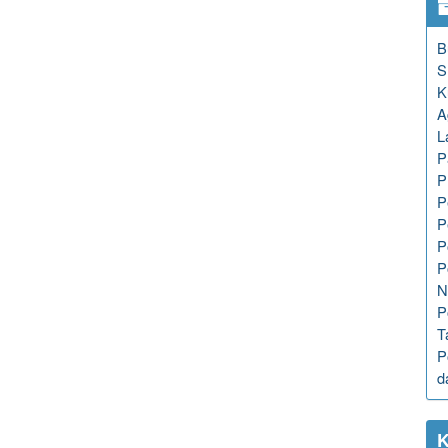
B
S
K
A
L
P
P
P
P
P
P
N
P
T
P
d
K