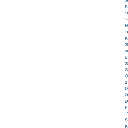
2
B
1
1
H
1
K
2
u
2
2
2
O
2
D
2
2
P
1
S
K