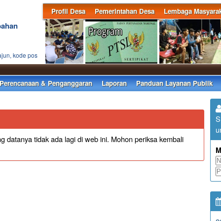
Profil Desa
Pemerintahan Desa
Lembaga Masyarak
bahan
ajun, kode pos
Se
Perencanaan & Penganggaran
Laporan
Panduan Layanan Publik
S
u
 datanya tidak ada lagi di web ini. Mohon periksa kembali
M