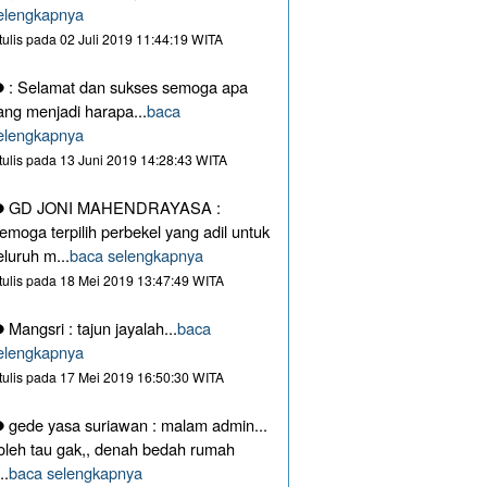
elengkapnya
itulis pada 02 Juli 2019 11:44:19 WITA
: Selamat dan sukses semoga apa
ang menjadi harapa...
baca
elengkapnya
itulis pada 13 Juni 2019 14:28:43 WITA
GD JONI MAHENDRAYASA :
emoga terpilih perbekel yang adil untuk
eluruh m...
baca selengkapnya
itulis pada 18 Mei 2019 13:47:49 WITA
Mangsri : tajun jayalah...
baca
elengkapnya
itulis pada 17 Mei 2019 16:50:30 WITA
gede yasa suriawan : malam admin...
oleh tau gak,, denah bedah rumah
..
baca selengkapnya