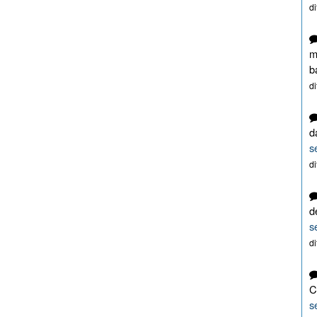
d
m
b
d
d
s
d
d
s
d
C
s