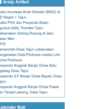
Arsip Artikel
ulan Imunisasi Anak Sekolah (BIAS) di
D Negeri 1 Tajun.
ulkul PKK dan Posyandu Bulan
gustus 2026, Pemdes Tajun
aksanakan Gotong Royong di Jalur
asar Men
PID
emerintah Desa Tajun Laksanakan
engecekan Data Perlinsos melalui Link
ortal Perlinsos.
osyandu Anggrek Banjar Dinas Batu
gadeg Desa Tajun.
osyandu ILP Banjar Dinas Bayad, Desa
ajun.
osyandu Anggrek Banjar Dinas Pasek
an Tampil Lawang, Desa Tajun
alender Bali