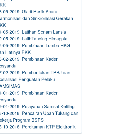
KK
6-05-2019: Gladi Resik Acara
armonisasi dan Sinkronisasi Gerakan
KK
4-05-2019: Latihan Senam Lansia
2-05-2019: LatihTanding Himappta
2-05-2019: Pembinaan Lomba HKG
an Hatinya PKK
8-02-2019: Pembinaan Kader
osyandu
7-02-2019: Pembentukan TPBJ dan
osialisasi Penguatan Pelaku
AMSIMAS
4-01-2019: Pembinaan Kader
osyandu
9-01-2019: Pelayanan Samsat Keliling
3-10-2018: Pencairan Upah Tukang dan
ekerja Program BSPS
3-10-2018: Perekaman KTP Elektronik