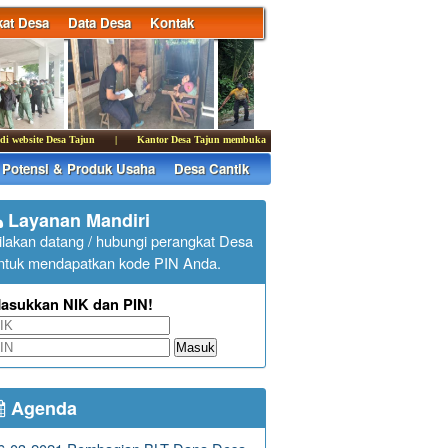
at Desa
Data Desa
Kontak
ite Desa Tajun
|
Kantor Desa Tajun membuka pelayanan publik pada hari Senin - kamis pukul 
Potensi & Produk Usaha
Desa Cantik
Layanan Mandiri
ilakan datang / hubungi perangkat Desa
ntuk mendapatkan kode PIN Anda.
asukkan NIK dan PIN!
Masuk
Agenda