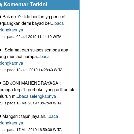
Komentar Terkini
Pak de..9 : Ide berlian yg perlu di
erjuangkan demi bayad ber...
baca
elengkapnya
itulis pada 02 Juli 2019 11:44:19 WITA
: Selamat dan sukses semoga apa
ang menjadi harapa...
baca
elengkapnya
itulis pada 13 Juni 2019 14:28:43 WITA
GD JONI MAHENDRAYASA :
emoga terpilih perbekel yang adil untuk
eluruh m...
baca selengkapnya
itulis pada 18 Mei 2019 13:47:49 WITA
Mangsri : tajun jayalah...
baca
elengkapnya
itulis pada 17 Mei 2019 16:50:30 WITA