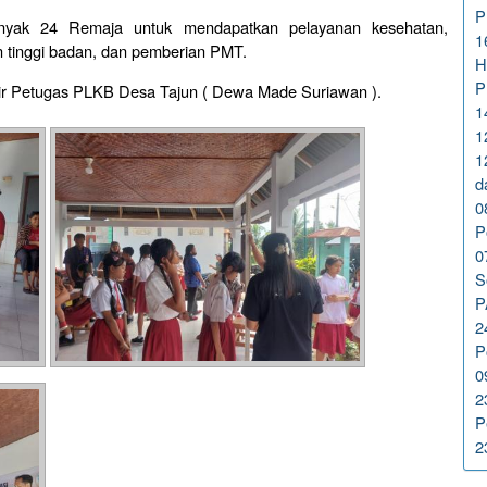
P
nyak 24 Remaja untuk mendapatkan pelayanan kesehatan,
1
 tinggi badan, dan pemberian PMT.
H
P
dir Petugas PLKB Desa Tajun ( Dewa Made Suriawan ).
1
1
1
d
0
P
0
S
P
2
P
0
2
P
2