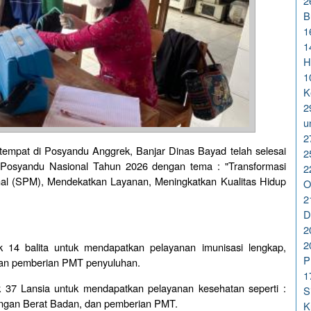
2
B
1
1
H
1
K
2
u
2
rtempat di Posyandu Anggrek, Banjar Dinas Bayad telah selesai
2
 Posyandu Nasional Tahun 2026 dengan tema : "Transformasi
2
al (SPM), Mendekatkan Layanan, Meningkatkan Kualitas Hidup
O
2
D
2
2
k 14 balita untuk mendapatkan pelayanan imunisasi lengkap,
P
an pemberian PMT penyuluhan.
1
 37 Lansia untuk mendapatkan pelayanan kesehatan seperti :
S
gan Berat Badan, dan pemberian PMT.
K