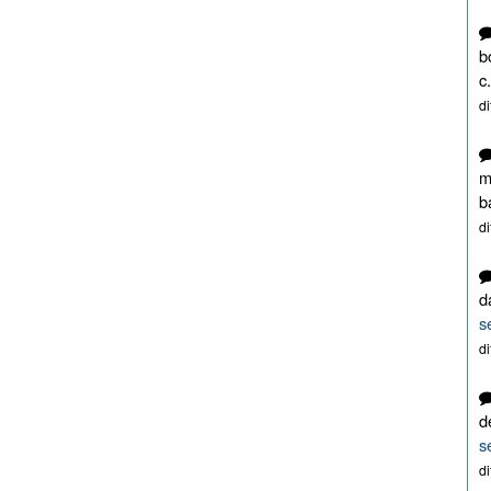
b
c.
d
m
b
d
d
s
d
d
s
d