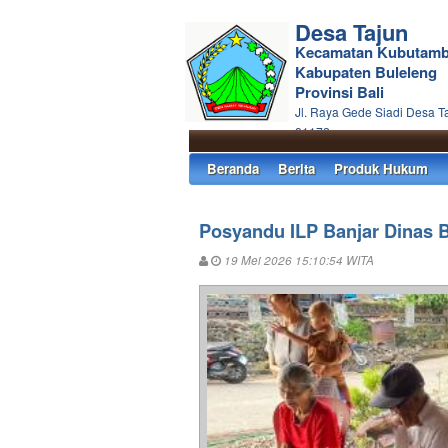
Desa Tajun
Kecamatan Kubutam
Kabupaten Buleleng
Provinsi Bali
Jl. Raya Gede Siadi Desa T
81172
Beranda
Berita
Produk Hukum
Posyandu ILP Banjar Dinas B
19 Mei 2026 15:10:54 WITA