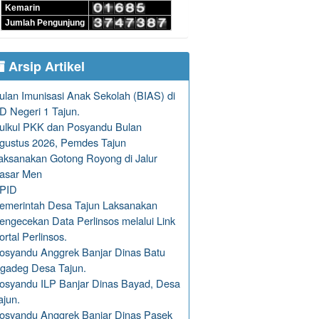
Kemarin
Jumlah Pengunjung
Arsip Artikel
ulan Imunisasi Anak Sekolah (BIAS) di
D Negeri 1 Tajun.
ulkul PKK dan Posyandu Bulan
gustus 2026, Pemdes Tajun
aksanakan Gotong Royong di Jalur
asar Men
PID
emerintah Desa Tajun Laksanakan
engecekan Data Perlinsos melalui Link
ortal Perlinsos.
osyandu Anggrek Banjar Dinas Batu
gadeg Desa Tajun.
osyandu ILP Banjar Dinas Bayad, Desa
ajun.
osyandu Anggrek Banjar Dinas Pasek