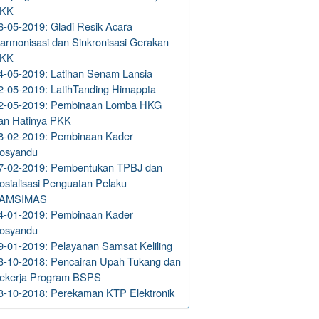
KK
6-05-2019: Gladi Resik Acara
armonisasi dan Sinkronisasi Gerakan
KK
4-05-2019: Latihan Senam Lansia
2-05-2019: LatihTanding Himappta
2-05-2019: Pembinaan Lomba HKG
an Hatinya PKK
8-02-2019: Pembinaan Kader
osyandu
7-02-2019: Pembentukan TPBJ dan
osialisasi Penguatan Pelaku
AMSIMAS
4-01-2019: Pembinaan Kader
osyandu
9-01-2019: Pelayanan Samsat Keliling
3-10-2018: Pencairan Upah Tukang dan
ekerja Program BSPS
3-10-2018: Perekaman KTP Elektronik