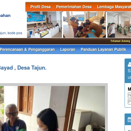
Profil Desa
Pemerintahan Desa
Lembaga Masyarak
bahan
ajun, kode pos
Selamat datang di webs
Perencanaan & Penganggaran
Laporan
Panduan Layanan Publik
ayad , Desa Tajun.
S
u
M