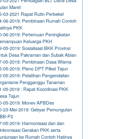
6-03-2021 Pembagian BLT Dana Desa
ulan Maret
6-03-2021 Rapat Rutin Perbekel
4-06-2019: Pembinaan Rumah Contoh
atinya PKK
0-06-2019: Pertemuan Peningkatan
emampuan Keluarga PKH
9-05-2019: Sosialisasi BKK Provinsi
ntuk Desa Pakraman dan Subak Abian
7-05-2019: Pembinaan Dasa Wisma
5-05-2019: Pleno DPT Pilkel Tajun
2-05-2019: Pelatihan Pengendalian
rganisme Pengganggu Tanaman
1-05-2019 : Rapat Koordinasi PKK
esa Tajun
0-05-2019: Monev APBDes
0-23-Mei-2019: Gebyar Pemungutan
BB-P2
7-05-2019: Harmonisasi dan dan
inkronisasi Gerakan PKK serta
unjungan ke Rumah Contoh Hatinya