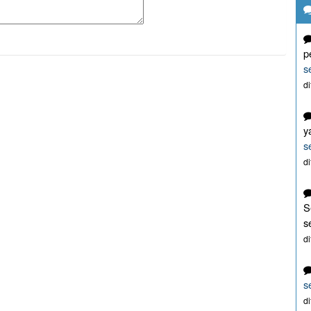
p
s
d
y
s
d
S
s
d
s
d