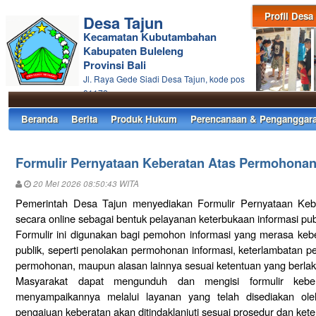
Profil Desa
Desa Tajun
Kecamatan Kubutambahan
Kabupaten Buleleng
Provinsi Bali
Jl. Raya Gede Siadi Desa Tajun, kode pos
81172
Beranda
Berita
Produk Hukum
Perencanaan & Penganggar
Formulir Pernyataan Keberatan Atas Permohonan 
20 Mei 2026 08:50:43 WITA
Pemerintah Desa Tajun menyediakan Formulir Pernyataan Keb
secara online sebagai bentuk pelayanan keterbukaan informasi pu
Formulir ini digunakan bagi pemohon informasi yang merasa keb
publik, seperti penolakan permohonan informasi, keterlambatan pe
permohonan, maupun alasan lainnya sesuai ketentuan yang berlak
Masyarakat dapat mengunduh dan mengisi formulir kebe
menyampaikannya melalui layanan yang telah disediakan ol
pengajuan keberatan akan ditindaklanjuti sesuai prosedur dan kete