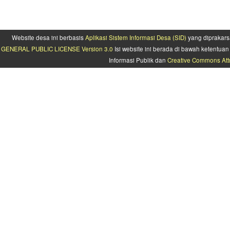
Website desa ini berbasis
Aplikasi Sistem Informasi Desa (SID)
yang diprakars
GENERAL PUBLIC LICENSE Version 3.0
Isi website ini berada di bawah ketentu
Informasi Publik dan
Creative Commons Attr