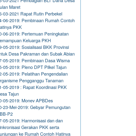
6-03-2021 Pembagian BLT Dana Desa
ulan Maret
6-03-2021 Rapat Rutin Perbekel
4-06-2019: Pembinaan Rumah Contoh
atinya PKK
0-06-2019: Pertemuan Peningkatan
emampuan Keluarga PKH
9-05-2019: Sosialisasi BKK Provinsi
ntuk Desa Pakraman dan Subak Abian
7-05-2019: Pembinaan Dasa Wisma
5-05-2019: Pleno DPT Pilkel Tajun
2-05-2019: Pelatihan Pengendalian
rganisme Pengganggu Tanaman
1-05-2019 : Rapat Koordinasi PKK
esa Tajun
0-05-2019: Monev APBDes
0-23-Mei-2019: Gebyar Pemungutan
BB-P2
7-05-2019: Harmonisasi dan dan
inkronisasi Gerakan PKK serta
unjungan ke Rumah Contoh Hatinya