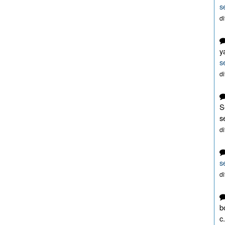
s
d
y
s
d
S
s
d
s
d
b
c.