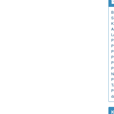
B
S
K
A
L
P
P
P
P
P
P
N
P
T
P
d
K