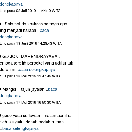
elengkapnya
itulis pada 02 Juli 2019 11:44:19 WITA
: Selamat dan sukses semoga apa
ang menjadi harapa...
baca
elengkapnya
itulis pada 13 Juni 2019 14:28:43 WITA
GD JONI MAHENDRAYASA :
emoga terpilih perbekel yang adil untuk
eluruh m...
baca selengkapnya
itulis pada 18 Mei 2019 13:47:49 WITA
Mangsri : tajun jayalah...
baca
elengkapnya
itulis pada 17 Mei 2019 16:50:30 WITA
gede yasa suriawan : malam admin...
oleh tau gak,, denah bedah rumah
..
baca selengkapnya