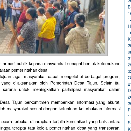
2
B
1
1
H
1
K
2
u
2
formasi publik kepada masyarakat sebagai bentuk keterbukaan
2
garaan pemerintahan desa.
2
rtujuan agar masyarakat dapat mengetahui berbagai program,
O
n yang dilaksanakan oleh Pemerintah Desa Tajun. Selain itu,
2
i sarana untuk meningkatkan partisipasi masyarakat dalam
D
2
Desa Tajun berkomitmen memberikan informasi yang akurat,
2
leh masyarakat sesuai dengan ketentuan keterbukaan informasi
P
1
secara terbuka, diharapkan terjalin komunikasi yang baik antara
S
ngga tercipta tata kelola pemerintahan desa yang transparan,
K