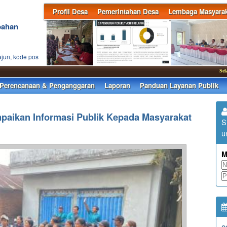
Profil Desa
Pemerintahan Desa
Lembaga Masyarak
bahan
ajun, kode pos
Selamat d
Perencanaan & Penganggaran
Laporan
Panduan Layanan Publik
paikan Informasi Publik Kepada Masyarakat
S
u
M