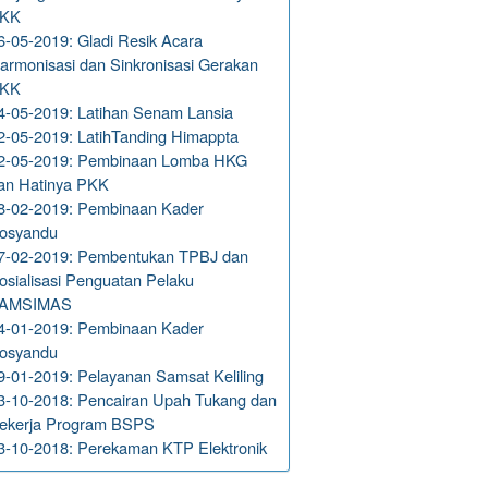
KK
6-05-2019: Gladi Resik Acara
armonisasi dan Sinkronisasi Gerakan
KK
4-05-2019: Latihan Senam Lansia
2-05-2019: LatihTanding Himappta
2-05-2019: Pembinaan Lomba HKG
an Hatinya PKK
8-02-2019: Pembinaan Kader
osyandu
7-02-2019: Pembentukan TPBJ dan
osialisasi Penguatan Pelaku
AMSIMAS
4-01-2019: Pembinaan Kader
osyandu
9-01-2019: Pelayanan Samsat Keliling
3-10-2018: Pencairan Upah Tukang dan
ekerja Program BSPS
3-10-2018: Perekaman KTP Elektronik