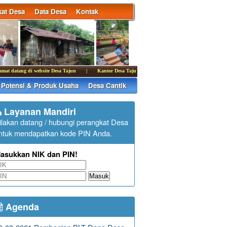
at Desa
Data Desa
Kontak
atang di website Desa Tajun
|
Kantor Desa Tajun membuka pelayanan publik pada hari Senin -
Potensi & Produk Usaha
Desa Cantik
Layanan Mandiri
ilakan datang / hubungi perangkat Desa
ntuk mendapatkan kode PIN Anda.
asukkan NIK dan PIN!
Masuk
Agenda