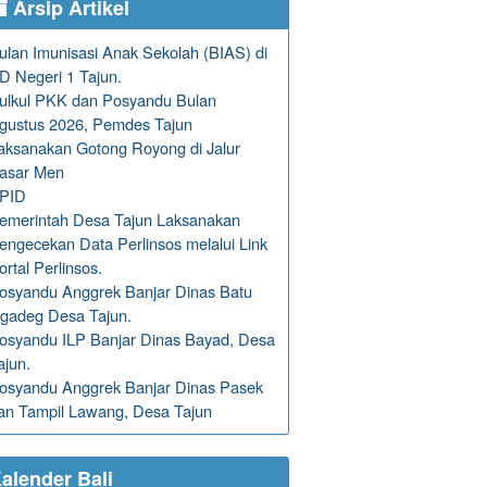
Arsip Artikel
ulan Imunisasi Anak Sekolah (BIAS) di
D Negeri 1 Tajun.
ulkul PKK dan Posyandu Bulan
gustus 2026, Pemdes Tajun
aksanakan Gotong Royong di Jalur
asar Men
PID
emerintah Desa Tajun Laksanakan
engecekan Data Perlinsos melalui Link
ortal Perlinsos.
osyandu Anggrek Banjar Dinas Batu
gadeg Desa Tajun.
osyandu ILP Banjar Dinas Bayad, Desa
ajun.
osyandu Anggrek Banjar Dinas Pasek
an Tampil Lawang, Desa Tajun
alender Bali