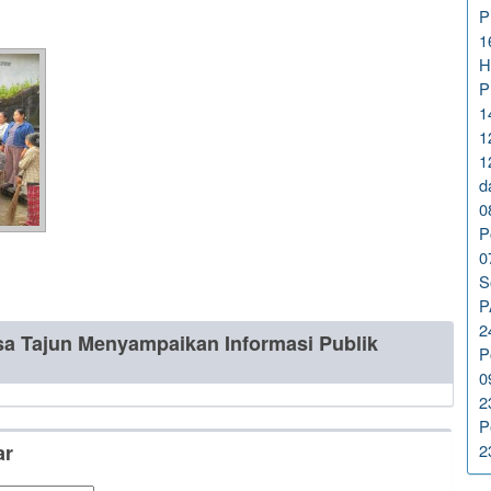
P
1
H
P
1
1
1
d
0
P
0
S
P
2
sa Tajun Menyampaikan Informasi Publik
P
0
2
P
2
ar