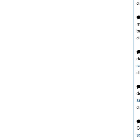
d
m
b
d
d
s
d
d
s
d
C
s