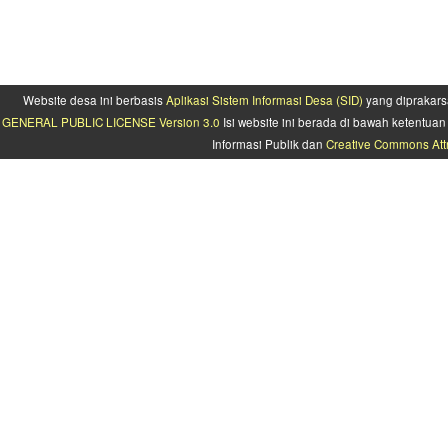
Website desa ini berbasis
Aplikasi Sistem Informasi Desa (SID)
yang diprakars
GENERAL PUBLIC LICENSE Version 3.0
Isi website ini berada di bawah ketentu
Informasi Publik dan
Creative Commons Attr