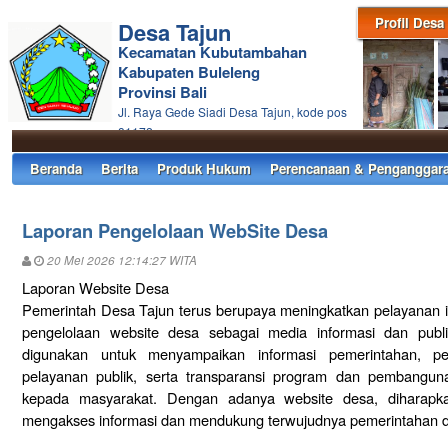
Profil Desa
Desa Tajun
Kecamatan Kubutambahan
Kabupaten Buleleng
Provinsi Bali
Jl. Raya Gede Siadi Desa Tajun, kode pos
81172
Beranda
Berita
Produk Hukum
Perencanaan & Penganggar
Laporan Pengelolaan WebSite Desa
20 Mei 2026 12:14:27 WITA
Laporan Website Desa
Pemerintah Desa Tajun terus berupaya meningkatkan pelayanan i
pengelolaan website desa sebagai media informasi dan publi
digunakan untuk menyampaikan informasi pemerintahan, p
pelayanan publik, serta transparansi program dan pembangun
kepada masyarakat. Dengan adanya website desa, diharapk
mengakses informasi dan mendukung terwujudnya pemerintahan de