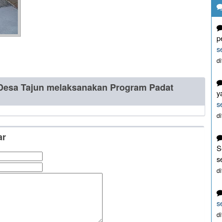
p
s
d
Desa Tajun melaksanakan Program Padat
y
s
d
ar
S
s
d
s
d