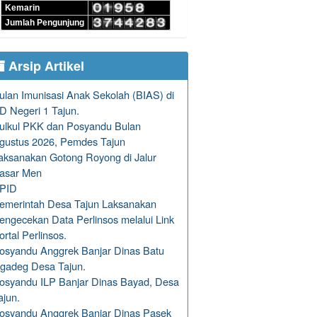
Kemarin
Jumlah Pengunjung
Arsip Artikel
ulan Imunisasi Anak Sekolah (BIAS) di
D Negeri 1 Tajun.
ulkul PKK dan Posyandu Bulan
gustus 2026, Pemdes Tajun
aksanakan Gotong Royong di Jalur
asar Men
PID
emerintah Desa Tajun Laksanakan
engecekan Data Perlinsos melalui Link
ortal Perlinsos.
osyandu Anggrek Banjar Dinas Batu
gadeg Desa Tajun.
osyandu ILP Banjar Dinas Bayad, Desa
ajun.
osyandu Anggrek Banjar Dinas Pasek