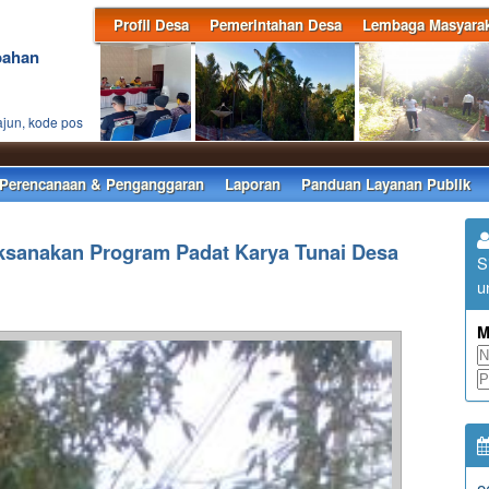
Profil Desa
Pemerintahan Desa
Lembaga Masyarak
bahan
ajun, kode pos
Selam
Perencanaan & Penganggaran
Laporan
Panduan Layanan Publik
ksanakan Program Padat Karya Tunai Desa
S
u
M