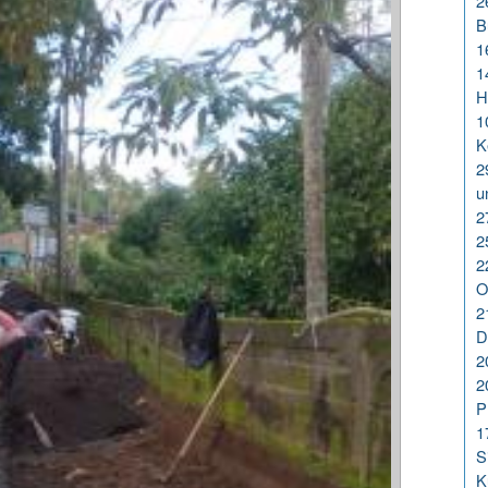
2
B
1
1
H
1
K
2
u
2
2
2
O
2
D
2
2
P
1
S
K