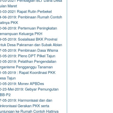
6-03-2021 Pembagian BLT Dana Desa
ulan Maret
6-03-2021 Rapat Rutin Perbekel
4-06-2019: Pembinaan Rumah Contoh
atinya PKK
0-06-2019: Pertemuan Peningkatan
emampuan Keluarga PKH
9-05-2019: Sosialisasi BKK Provinsi
ntuk Desa Pakraman dan Subak Abian
7-05-2019: Pembinaan Dasa Wisma
5-05-2019: Pleno DPT Pilkel Tajun
2-05-2019: Pelatihan Pengendalian
rganisme Pengganggu Tanaman
1-05-2019 : Rapat Koordinasi PKK
esa Tajun
0-05-2019: Monev APBDes
0-23-Mei-2019: Gebyar Pemungutan
BB-P2
7-05-2019: Harmonisasi dan dan
inkronisasi Gerakan PKK serta
unjungan ke Rumah Contoh Hatinya