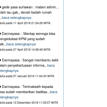
gede yasa suriawan : malam admin...
oleh tau gak,, denah bedah rumah
..
baca selengkapnya
itulis pada 11 April 2019 21:34:26 WITA
Darmayasa. : Mantap semoga bisa
engedukasi KPM yang sudah
aik...
baca selengkapnya
itulis pada 07 April 2019 14:38:49 WITA
Darmayasa : Sangat membantu sekli
alam penyebarluasan informa...
baca
elengkapnya
itulis pada 07 Januari 2019 11:44:33 WITA
Darmayasa : Terimakasih kepada
esa sudah memberikan fasilitas...
baca
elengkapnya
itulis pada 13 Desember 2018 11:33:07 WITA