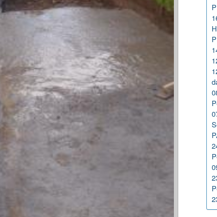
P
1
H
P
1
1
1
d
0
P
0
S
P
2
P
0
2
P
2