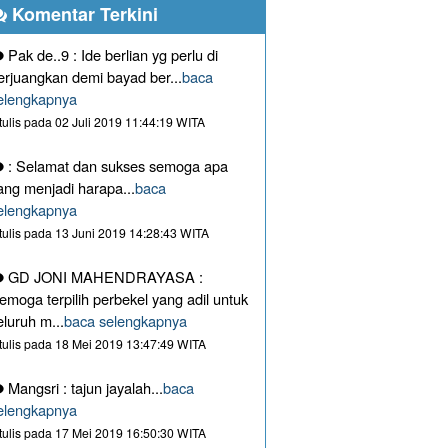
Komentar Terkini
Pak de..9 : Ide berlian yg perlu di
erjuangkan demi bayad ber...
baca
elengkapnya
itulis pada 02 Juli 2019 11:44:19 WITA
: Selamat dan sukses semoga apa
ang menjadi harapa...
baca
elengkapnya
itulis pada 13 Juni 2019 14:28:43 WITA
GD JONI MAHENDRAYASA :
emoga terpilih perbekel yang adil untuk
eluruh m...
baca selengkapnya
itulis pada 18 Mei 2019 13:47:49 WITA
Mangsri : tajun jayalah...
baca
elengkapnya
itulis pada 17 Mei 2019 16:50:30 WITA