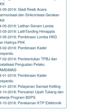
KK
6-05-2019: Gladi Resik Acara
armonisasi dan Sinkronisasi Gerakan
KK
4-05-2019: Latihan Senam Lansia
2-05-2019: LatihTanding Himappta
2-05-2019: Pembinaan Lomba HKG
an Hatinya PKK
8-02-2019: Pembinaan Kader
osyandu
7-02-2019: Pembentukan TPBJ dan
osialisasi Penguatan Pelaku
AMSIMAS
4-01-2019: Pembinaan Kader
osyandu
9-01-2019: Pelayanan Samsat Keliling
3-10-2018: Pencairan Upah Tukang dan
ekerja Program BSPS
3-10-2018: Perekaman KTP Elektronik