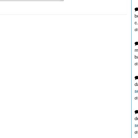
b
c.
d
m
b
d
d
s
d
d
s
d