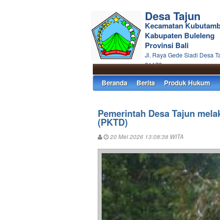
Desa Tajun
Kecamatan Kubutam
Kabupaten Buleleng
Provinsi Bali
Jl. Raya Gede Siadi Desa T
81172
Beranda
Berita
Produk Hukum
Pemerintah Desa Tajun mela
(PKTD)
20 Mei 2026 13:08:38 WITA