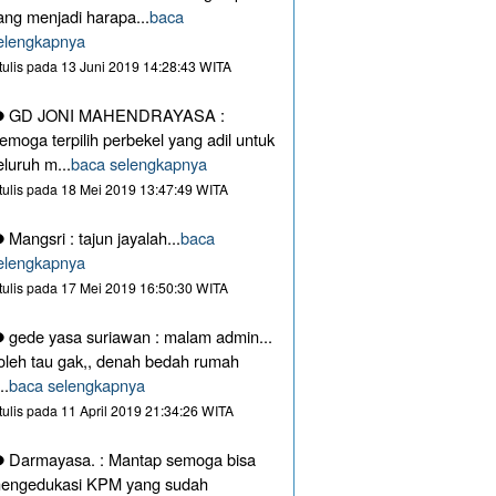
ang menjadi harapa...
baca
elengkapnya
itulis pada 13 Juni 2019 14:28:43 WITA
GD JONI MAHENDRAYASA :
emoga terpilih perbekel yang adil untuk
eluruh m...
baca selengkapnya
itulis pada 18 Mei 2019 13:47:49 WITA
Mangsri : tajun jayalah...
baca
elengkapnya
itulis pada 17 Mei 2019 16:50:30 WITA
gede yasa suriawan : malam admin...
oleh tau gak,, denah bedah rumah
..
baca selengkapnya
itulis pada 11 April 2019 21:34:26 WITA
Darmayasa. : Mantap semoga bisa
engedukasi KPM yang sudah