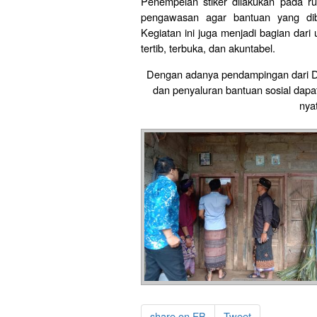
Penempelan stiker dilakukan pada r
pengawasan agar bantuan yang dibe
Kegiatan ini juga menjadi bagian da
tertib, terbuka, dan akuntabel.
Dengan adanya pendampingan dari Di
dan penyaluran bantuan sosial
nya
share on FB
Tweet