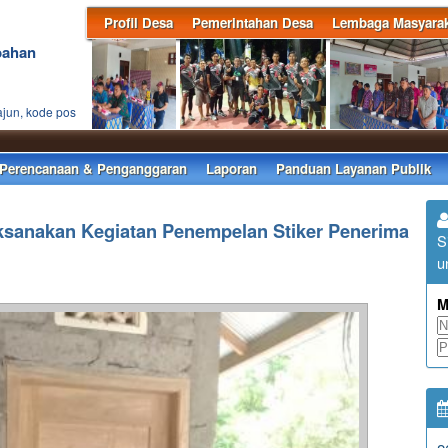
Profil Desa
Pemerintahan Desa
Lembaga Masyarak
bahan
ajun, kode pos
Selam
Perencanaan & Penganggaran
Laporan
Panduan Layanan Publik
ksanakan Kegiatan Penempelan Stiker Penerima
S
u
M