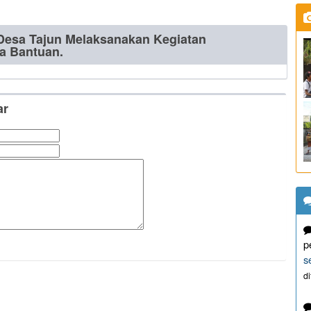
Desa Tajun Melaksanakan Kegiatan
a Bantuan.
ar
p
s
d