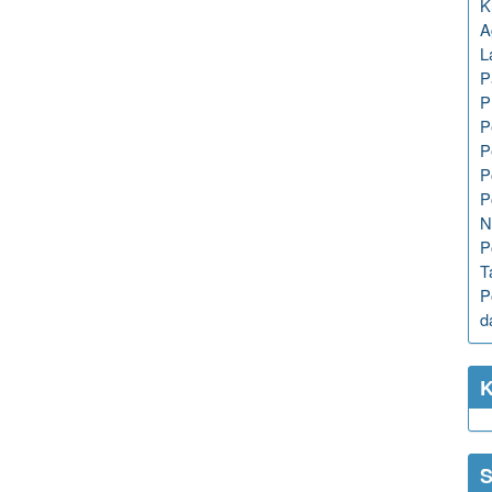
K
A
L
P
P
P
P
P
P
N
P
T
P
d
K
S