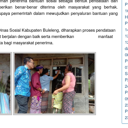
umah penerima bantuan sosial sebagai bentuk pendataan dan
P
rikan benar-benar diterima oleh masyarakat yang berhak.
1
ri upaya pemerintah dalam mewujudkan penyaluran bantuan yang
H
P
1
nas Sosial Kabupaten Buleleng, diharapkan proses pendataan
1
 dapat berjalan dengan baik serta memberikan manfaat
1
ta bagi masyarakat penerima.
d
0
P
0
S
P
2
P
0
2
P
2