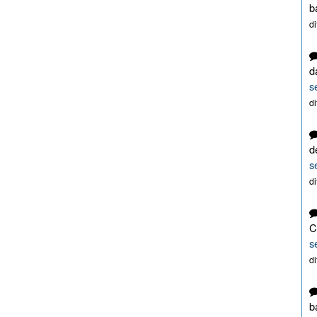
b
d
d
s
d
d
s
d
C
s
d
b