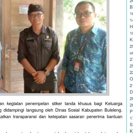
2
B
1
1
H
1
K
2
u
2
2
2
O
2
D
2
n kegiatan penempelan stiker tanda khusus bagi Keluarga
2
 didampingi langsung oleh Dinas Sosial Kabupaten Buleleng.
P
katkan transparansi dan ketepatan sasaran penerima bantuan
1
S
K