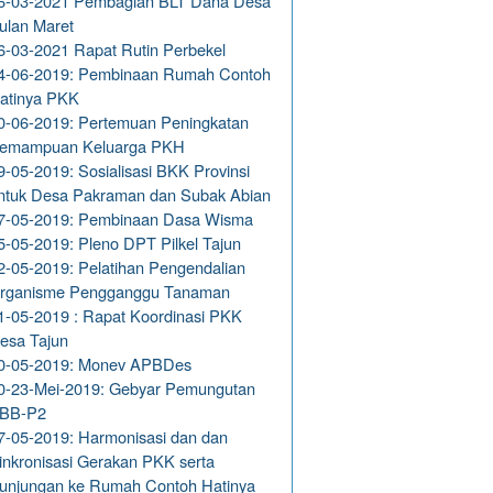
6-03-2021 Pembagian BLT Dana Desa
ulan Maret
6-03-2021 Rapat Rutin Perbekel
4-06-2019: Pembinaan Rumah Contoh
atinya PKK
0-06-2019: Pertemuan Peningkatan
emampuan Keluarga PKH
9-05-2019: Sosialisasi BKK Provinsi
ntuk Desa Pakraman dan Subak Abian
7-05-2019: Pembinaan Dasa Wisma
5-05-2019: Pleno DPT Pilkel Tajun
2-05-2019: Pelatihan Pengendalian
rganisme Pengganggu Tanaman
1-05-2019 : Rapat Koordinasi PKK
esa Tajun
0-05-2019: Monev APBDes
0-23-Mei-2019: Gebyar Pemungutan
BB-P2
7-05-2019: Harmonisasi dan dan
inkronisasi Gerakan PKK serta
unjungan ke Rumah Contoh Hatinya