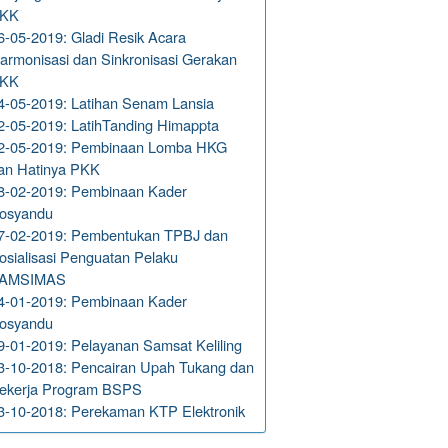
KK
6-05-2019: Gladi Resik Acara
armonisasi dan Sinkronisasi Gerakan
KK
4-05-2019: Latihan Senam Lansia
2-05-2019: LatihTanding Himappta
2-05-2019: Pembinaan Lomba HKG
an Hatinya PKK
8-02-2019: Pembinaan Kader
osyandu
7-02-2019: Pembentukan TPBJ dan
osialisasi Penguatan Pelaku
AMSIMAS
4-01-2019: Pembinaan Kader
osyandu
9-01-2019: Pelayanan Samsat Keliling
3-10-2018: Pencairan Upah Tukang dan
ekerja Program BSPS
3-10-2018: Perekaman KTP Elektronik