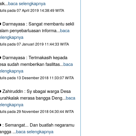
aik...
baca selengkapnya
itulis pada 07 April 2019 14:38:49 WITA
Darmayasa : Sangat membantu sekli
alam penyebarluasan informa...
baca
elengkapnya
itulis pada 07 Januari 2019 11:44:33 WITA
Darmayasa : Terimakasih kepada
esa sudah memberikan fasilitas...
baca
elengkapnya
itulis pada 13 Desember 2018 11:33:07 WITA
Zahiruddin : Sy sbagai warga Desa
urahkalak merasa bangga Deng...
baca
elengkapnya
itulis pada 29 November 2018 04:30:44 WITA
: Semangat... Dan buatlah negaramu
angga ...
baca selengkapnya