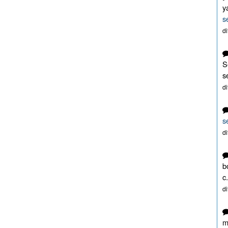
y
s
d
S
s
d
s
d
b
c.
d
m