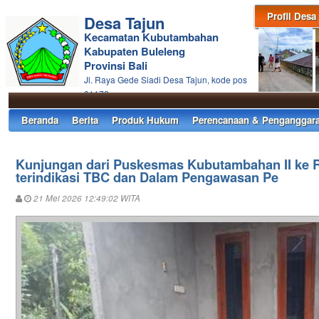
Profil Desa
Desa Tajun
Kecamatan Kubutambahan
Kabupaten Buleleng
Provinsi Bali
Jl. Raya Gede Siadi Desa Tajun, kode pos
81172
Beranda
Berita
Produk Hukum
Perencanaan & Penganggar
Kunjungan dari Puskesmas Kubutambahan II ke
terindikasi TBC dan Dalam Pengawasan Pe
21 Mei 2026 12:49:02 WITA