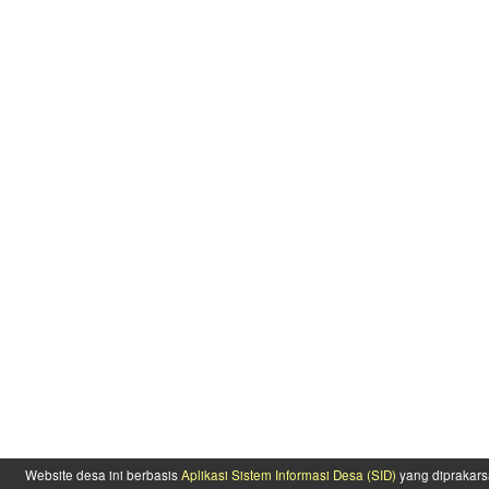
Website desa ini berbasis
Aplikasi Sistem Informasi Desa (SID)
yang diprakars