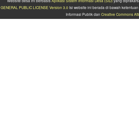
Website desa ini berbasis
Aplikasi Sistem Informasi Desa (SID)
yang diprakars
GENERAL PUBLIC LICENSE Version 3.0
Isi website ini berada di bawah ketentu
Informasi Publik dan
Creative Commons Attr