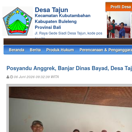
Profil Desa
Desa Tajun
Kecamatan Kubutambahan
Kabupaten Buleleng
Provinsi Bali
Jl. Raya Gede Siadi Desa Tajun, kode pos
81172
Beranda
Berita
Produk Hukum
Perencanaan & Penganggar
Posyandu Anggrek, Banjar Dinas Bayad, Desa Taj
06 Juni 2026 09:32:39 WITA