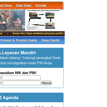
at Desa
Data Desa
Kontak
|
Kantor Desa Tajun membuka pelayanan publik pada hari Senin - kamis pukul 07.30 - 13.00 dan
Potensi & Produk Usaha
Desa Cantik
Layanan Mandiri
ilakan datang / hubungi perangkat Desa
ntuk mendapatkan kode PIN Anda.
asukkan NIK dan PIN!
Masuk
Agenda