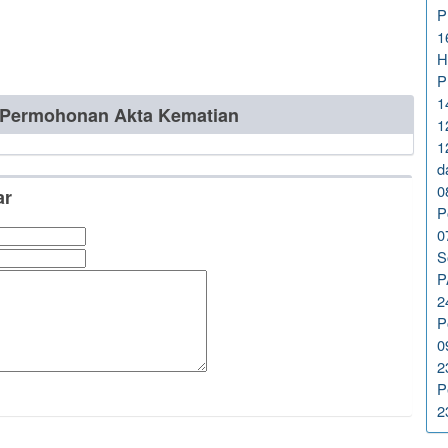
P
1
H
P
1
n Permohonan Akta Kematian
1
1
d
0
ar
P
0
S
P
2
P
0
2
P
2