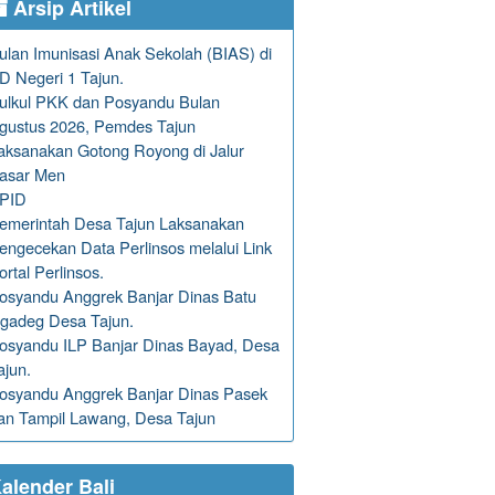
Arsip Artikel
ulan Imunisasi Anak Sekolah (BIAS) di
D Negeri 1 Tajun.
ulkul PKK dan Posyandu Bulan
gustus 2026, Pemdes Tajun
aksanakan Gotong Royong di Jalur
asar Men
PID
emerintah Desa Tajun Laksanakan
engecekan Data Perlinsos melalui Link
ortal Perlinsos.
osyandu Anggrek Banjar Dinas Batu
gadeg Desa Tajun.
osyandu ILP Banjar Dinas Bayad, Desa
ajun.
osyandu Anggrek Banjar Dinas Pasek
an Tampil Lawang, Desa Tajun
alender Bali