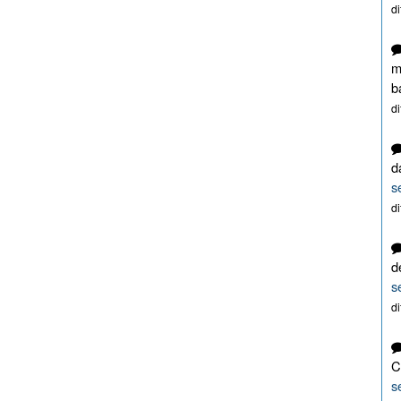
d
m
b
d
d
s
d
d
s
d
C
s