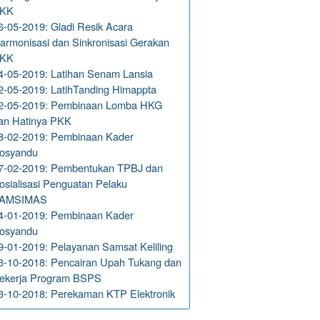
KK
6-05-2019: Gladi Resik Acara
armonisasi dan Sinkronisasi Gerakan
KK
4-05-2019: Latihan Senam Lansia
2-05-2019: LatihTanding Himappta
2-05-2019: Pembinaan Lomba HKG
an Hatinya PKK
8-02-2019: Pembinaan Kader
osyandu
7-02-2019: Pembentukan TPBJ dan
osialisasi Penguatan Pelaku
AMSIMAS
4-01-2019: Pembinaan Kader
osyandu
9-01-2019: Pelayanan Samsat Keliling
3-10-2018: Pencairan Upah Tukang dan
ekerja Program BSPS
3-10-2018: Perekaman KTP Elektronik