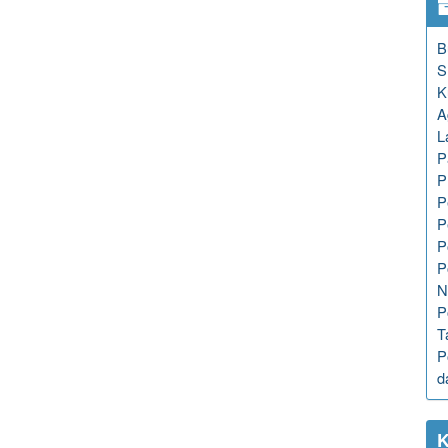
B
S
K
A
L
P
P
P
P
P
P
N
P
T
P
d
K