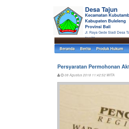
Desa Tajun
Kecamatan Kubutam
Kabupaten Buleleng
Provinsi Bali
Jl. Raya Gede Siadi Desa T
81172
Beranda
Berita
Produk Hukum
Persyaratan Permohonan Ak
08 Agustus 2018 11:42:52 WITA