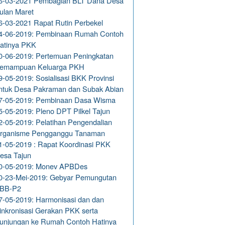
6-03-2021 Pembagian BLT Dana Desa
ulan Maret
6-03-2021 Rapat Rutin Perbekel
4-06-2019: Pembinaan Rumah Contoh
atinya PKK
0-06-2019: Pertemuan Peningkatan
emampuan Keluarga PKH
9-05-2019: Sosialisasi BKK Provinsi
ntuk Desa Pakraman dan Subak Abian
7-05-2019: Pembinaan Dasa Wisma
5-05-2019: Pleno DPT Pilkel Tajun
2-05-2019: Pelatihan Pengendalian
rganisme Pengganggu Tanaman
1-05-2019 : Rapat Koordinasi PKK
esa Tajun
0-05-2019: Monev APBDes
0-23-Mei-2019: Gebyar Pemungutan
BB-P2
7-05-2019: Harmonisasi dan dan
inkronisasi Gerakan PKK serta
unjungan ke Rumah Contoh Hatinya