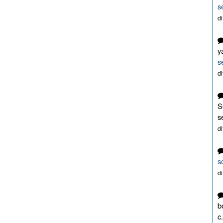
s
d
y
s
d
S
s
d
s
d
b
c.