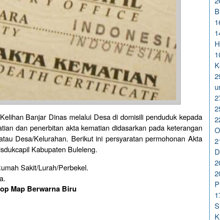
2
B
1
1
H
1
K
2
u
2
2
 Kelihan Banjar Dinas melalui Desa di domisili penduduk kepada
2
tian dan penerbitan akta kematian didasarkan pada keterangan
O
atau Desa/Kelurahan. Berikut ini persyaratan permohonan Akta
2
da laman Disdukcapil Kabupaten Buleleng.
D
2
Rumah Sakit/Lurah/Perbekel.
2
a.
P
op Map Berwarna Biru
1
S
K