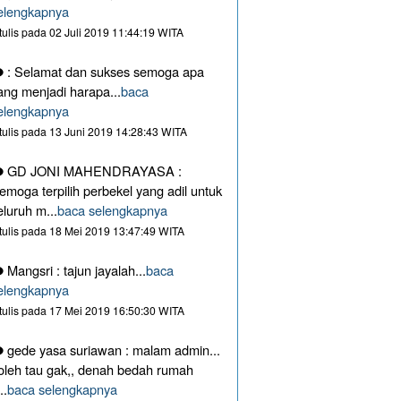
elengkapnya
itulis pada 02 Juli 2019 11:44:19 WITA
: Selamat dan sukses semoga apa
ang menjadi harapa...
baca
elengkapnya
itulis pada 13 Juni 2019 14:28:43 WITA
GD JONI MAHENDRAYASA :
emoga terpilih perbekel yang adil untuk
eluruh m...
baca selengkapnya
itulis pada 18 Mei 2019 13:47:49 WITA
Mangsri : tajun jayalah...
baca
elengkapnya
itulis pada 17 Mei 2019 16:50:30 WITA
gede yasa suriawan : malam admin...
oleh tau gak,, denah bedah rumah
..
baca selengkapnya