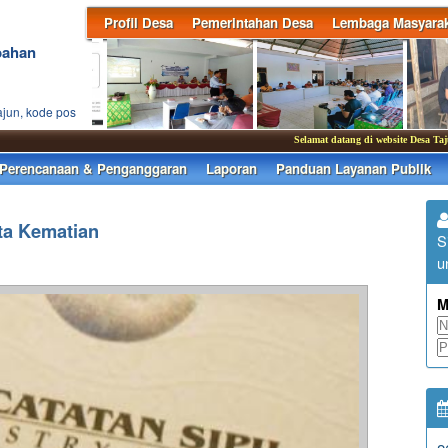
Profil Desa
Pemerintahan Desa
Lembaga Masyarak
bahan
ajun, kode pos
Selamat datang di website Desa Tajun
Perencanaan & Penganggaran
Laporan
Panduan Layanan Publik
ta Kematian
S
u
M