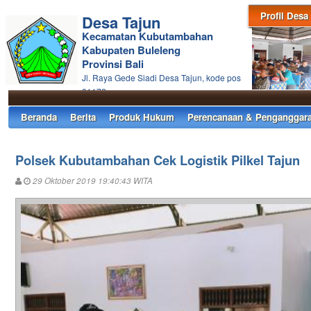
Profil Desa
Desa Tajun
Kecamatan Kubutambahan
Kabupaten Buleleng
Provinsi Bali
Jl. Raya Gede Siadi Desa Tajun, kode pos
81172
Beranda
Berita
Produk Hukum
Perencanaan & Penganggar
Polsek Kubutambahan Cek Logistik Pilkel Tajun
29 Oktober 2019 19:40:43 WITA