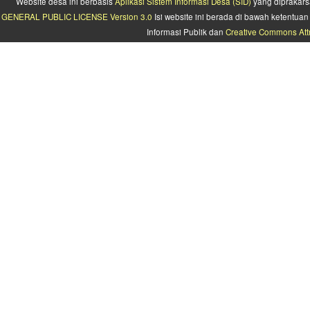
Website desa ini berbasis
Aplikasi Sistem Informasi Desa (SID)
yang diprakars
GENERAL PUBLIC LICENSE Version 3.0
Isi website ini berada di bawah ketentu
Informasi Publik dan
Creative Commons Attr