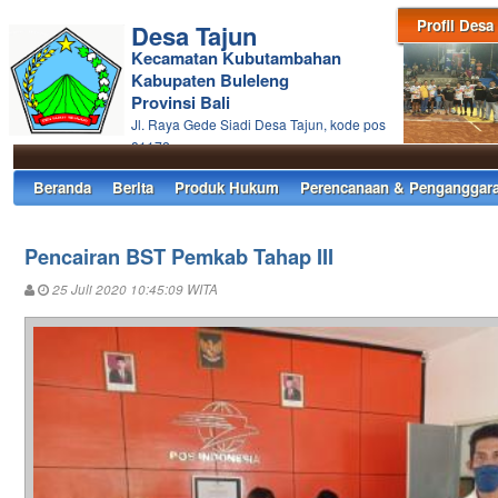
Profil Desa
Desa Tajun
Kecamatan Kubutambahan
Kabupaten Buleleng
Provinsi Bali
Jl. Raya Gede Siadi Desa Tajun, kode pos
81172
Beranda
Berita
Produk Hukum
Perencanaan & Penganggar
Pencairan BST Pemkab Tahap III
25 Juli 2020 10:45:09 WITA