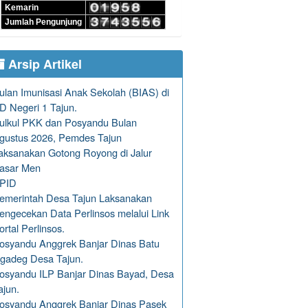
Kemarin
Jumlah Pengunjung
Arsip Artikel
ulan Imunisasi Anak Sekolah (BIAS) di
D Negeri 1 Tajun.
ulkul PKK dan Posyandu Bulan
gustus 2026, Pemdes Tajun
aksanakan Gotong Royong di Jalur
asar Men
PID
emerintah Desa Tajun Laksanakan
engecekan Data Perlinsos melalui Link
ortal Perlinsos.
osyandu Anggrek Banjar Dinas Batu
gadeg Desa Tajun.
osyandu ILP Banjar Dinas Bayad, Desa
ajun.
osyandu Anggrek Banjar Dinas Pasek