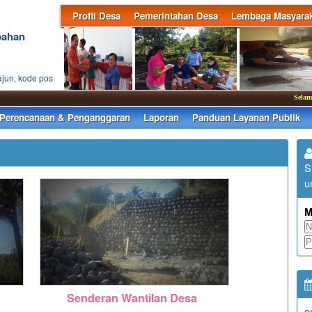
Profil Desa
Pemerintahan Desa
Lembaga Masyarak
bahan
ajun, kode pos
Selamat dat
Perencanaan & Penganggaran
Laporan
Panduan Layanan Publik
S
u
M
Senderan Wantilan Desa