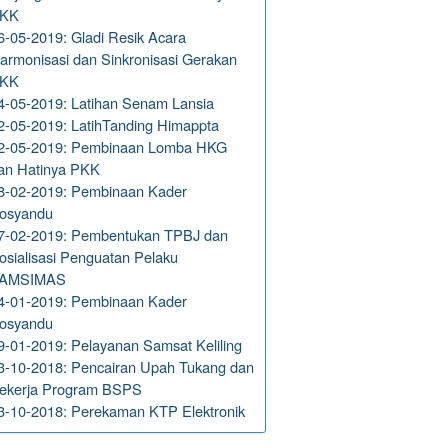
KK
6-05-2019: Gladi Resik Acara
armonisasi dan Sinkronisasi Gerakan
KK
4-05-2019: Latihan Senam Lansia
2-05-2019: LatihTanding Himappta
2-05-2019: Pembinaan Lomba HKG
an Hatinya PKK
8-02-2019: Pembinaan Kader
osyandu
7-02-2019: Pembentukan TPBJ dan
osialisasi Penguatan Pelaku
AMSIMAS
4-01-2019: Pembinaan Kader
osyandu
9-01-2019: Pelayanan Samsat Keliling
3-10-2018: Pencairan Upah Tukang dan
ekerja Program BSPS
3-10-2018: Perekaman KTP Elektronik