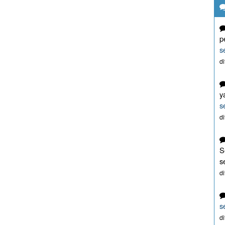
p
s
d
y
s
d
S
s
d
s
d