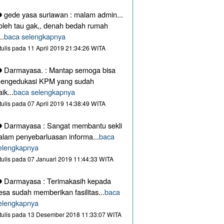
gede yasa suriawan : malam admin...
oleh tau gak,, denah bedah rumah
..
baca selengkapnya
itulis pada 11 April 2019 21:34:26 WITA
Darmayasa. : Mantap semoga bisa
engedukasi KPM yang sudah
aik...
baca selengkapnya
itulis pada 07 April 2019 14:38:49 WITA
Darmayasa : Sangat membantu sekli
alam penyebarluasan informa...
baca
elengkapnya
itulis pada 07 Januari 2019 11:44:33 WITA
Darmayasa : Terimakasih kepada
esa sudah memberikan fasilitas...
baca
elengkapnya
itulis pada 13 Desember 2018 11:33:07 WITA