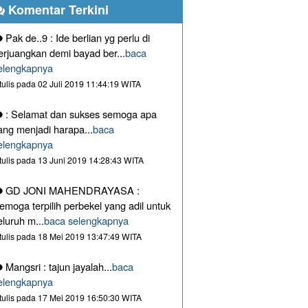
Komentar Terkini
Pak de..9 : Ide berlian yg perlu di
erjuangkan demi bayad ber...
baca
elengkapnya
itulis pada 02 Juli 2019 11:44:19 WITA
: Selamat dan sukses semoga apa
ang menjadi harapa...
baca
elengkapnya
itulis pada 13 Juni 2019 14:28:43 WITA
GD JONI MAHENDRAYASA :
emoga terpilih perbekel yang adil untuk
eluruh m...
baca selengkapnya
itulis pada 18 Mei 2019 13:47:49 WITA
Mangsri : tajun jayalah...
baca
elengkapnya
itulis pada 17 Mei 2019 16:50:30 WITA