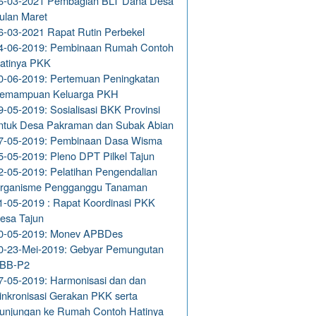
6-03-2021 Pembagian BLT Dana Desa
ulan Maret
6-03-2021 Rapat Rutin Perbekel
4-06-2019: Pembinaan Rumah Contoh
atinya PKK
0-06-2019: Pertemuan Peningkatan
emampuan Keluarga PKH
9-05-2019: Sosialisasi BKK Provinsi
ntuk Desa Pakraman dan Subak Abian
7-05-2019: Pembinaan Dasa Wisma
5-05-2019: Pleno DPT Pilkel Tajun
2-05-2019: Pelatihan Pengendalian
rganisme Pengganggu Tanaman
1-05-2019 : Rapat Koordinasi PKK
esa Tajun
0-05-2019: Monev APBDes
0-23-Mei-2019: Gebyar Pemungutan
BB-P2
7-05-2019: Harmonisasi dan dan
inkronisasi Gerakan PKK serta
unjungan ke Rumah Contoh Hatinya