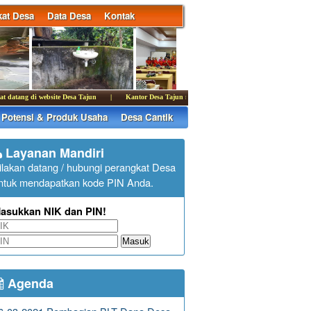
at Desa
Data Desa
Kontak
ang di website Desa Tajun
|
Kantor Desa Tajun membuka pelayanan publik pada hari Senin - k
Potensi & Produk Usaha
Desa Cantik
Layanan Mandiri
ilakan datang / hubungi perangkat Desa
ntuk mendapatkan kode PIN Anda.
asukkan NIK dan PIN!
Masuk
Agenda