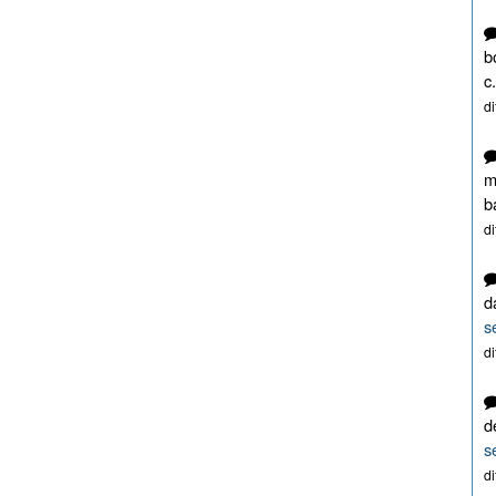
b
c.
d
m
b
d
d
s
d
d
s
d