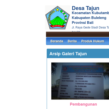
Desa Tajun
Kecamatan Kubutam
Kabupaten Buleleng
Provinsi Bali
Jl. Raya Gede Siadi Desa T
81172
Beranda
Berita
Produk Hukum
Arsip Galeri Tajun
Pembangunan