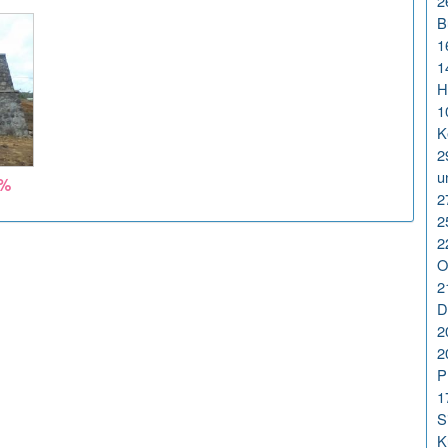
2
B
1
1
H
1
K
2
u
0%
2
2
2
O
2
D
2
2
P
1
S
K